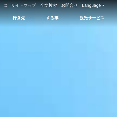
:::
サイトマップ
全文検索
お問合せ
Language
行き先
する事
観光サービス