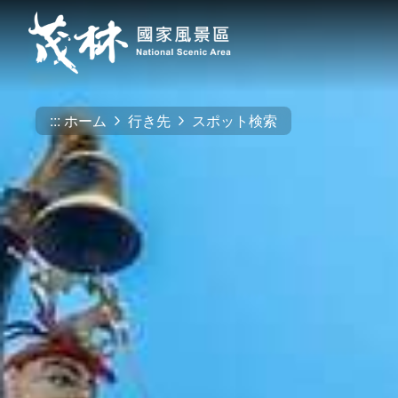
跳
到
主
要
內
容
:::
ホーム
行き先
スポット検索
區
塊