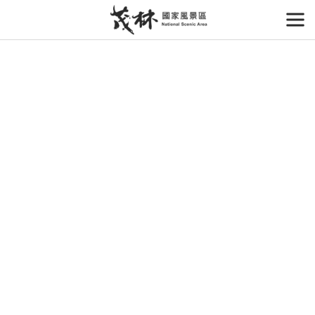
跳
到
開
主
要
內
容
區
塊