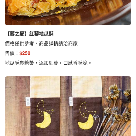
【藜之薌】紅藜地瓜酥
價格僅供參考，商品詳情請洽商家
售價：
$
250
地瓜酥裹糖漿，添加紅藜，口感香酥脆。