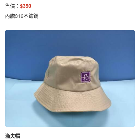
售價：
$
350
內膽316不鏽鋼
漁夫帽