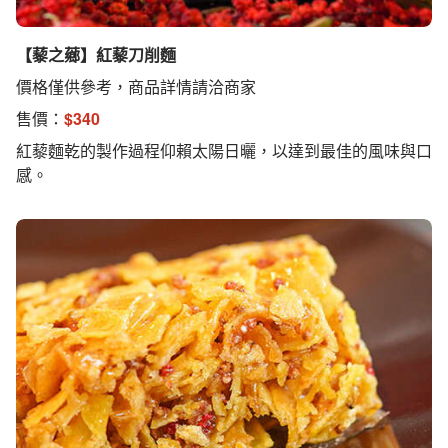
【藜之薌】紅藜刀削麵
價格僅供參考，商品詳情請洽商家
售價：
$
340
紅藜麵乾的製作過程仰賴太陽日曬，以達到最佳的風味與口
感。