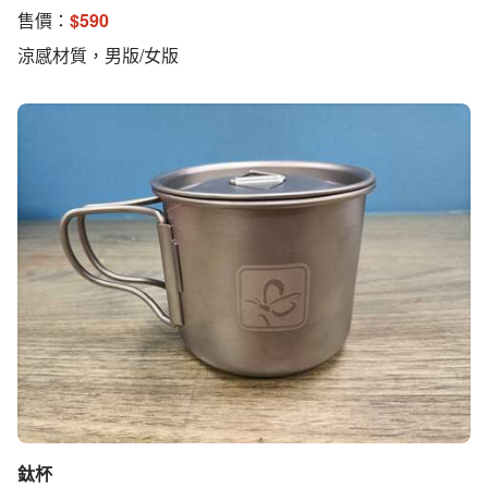
售價：
$
590
涼感材質，男版/女版
鈦杯