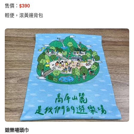
售價：
$
390
輕便，滾黃邊背包
遊樂場頭巾