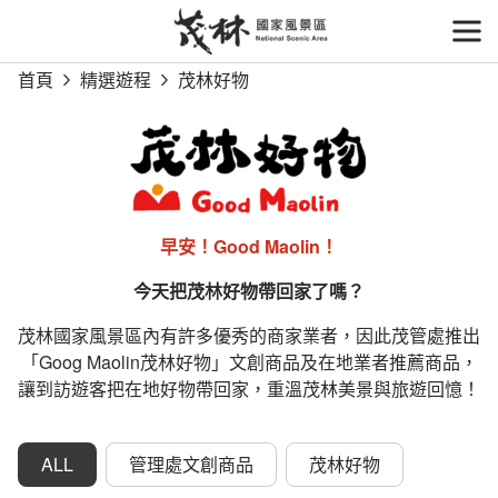
跳
到
開
主
首頁
精選遊程
茂林好物
要
內
容
區
塊
早安！Good Maolin！
今天把茂林好物帶回家了嗎？
茂林國家風景區內有許多優秀的商家業者，因此茂管處推出
「Goog Maolin茂林好物」文創商品及在地業者推薦商品，
讓到訪遊客把在地好物帶回家，重溫茂林美景與旅遊回憶！
ALL
管理處文創商品
茂林好物