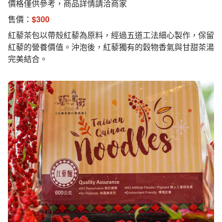
價格僅供參考，商品詳情請洽商家
售價：
$
300
紅藜茶包以帶殼紅藜為原料，經過五道工法細心製作，保留
紅藜的營養價值。沖泡後，紅藜獨有的穀物香氣與甘甜茶湯
完美結合。