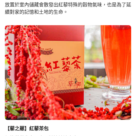
放置於室內儲藏會散發出紅藜特殊的穀物氣味，也是為了延
續對家的記憶和土地的生命。
【藜之薌】紅藜茶包