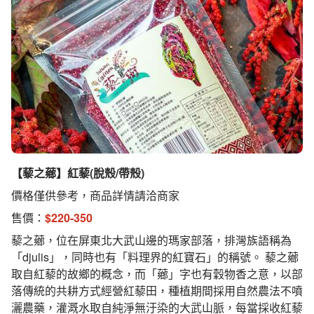
【藜之薌】紅藜(脫殼/帶殼)
價格僅供參考，商品詳情請洽商家
售價：
$
220-350
藜之薌，位在屏東北大武山邊的瑪家部落，排灣族語稱為
「djulis」，同時也有「料理界的紅寶石」的稱號。 藜之薌
取自紅藜的故鄉的概念，而「薌」字也有穀物香之意，以部
落傳統的共耕方式經營紅藜田，種植期間採用自然農法不噴
灑農藥，灌溉水取自純淨無汙染的大武山脈，每當採收紅藜