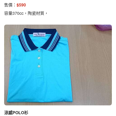
售價：
$
590
容量370cc，陶瓷材質，
涼感POLO衫