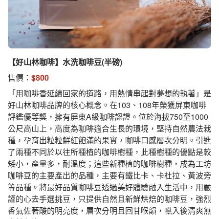
【好山林咖啡】水洗咖啡豆(半磅)
售價：
$
800
「用咖啡香延續回家的道路，用熱情串起對夢想的執著」是
好山林咖啡品牌的核心概念。在103、108年榮獲屏東咖啡
評鑑優等獎，擁有屏東A級咖啡認證。位於海拔750至1000
公尺高山上，高度為咖啡適合生長的環境，堅持自然農法栽
種，孕育出粒粒鮮紅飽滿的果實，咖啡口感層次分明。引進
了兩種不同於以往所種植的咖啡樹種，此種樹種的優點是較
矮小，產量多，耐溫度；這些新種植的咖啡樹種，成為工坊
咖啡豆的主要產出的品種，主要有鐵比卡、卡杜拉、黃波旁
等品種。將最好品質咖啡豆透過美好體驗融入生活中，用嚴
謹的心去手選挑豆，只提供自然且新鮮烘焙的咖啡豆，強烈
香氣佐著酸的明亮度，層次分明且回甘喉韻，嚥入後清爽無