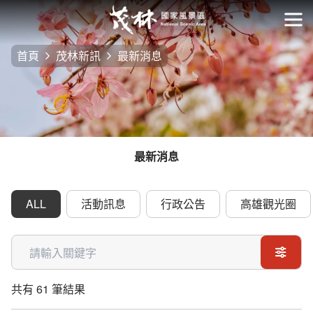
跳
到
開
主
首頁
茂林新訊
最新消息
要
內
容
區
塊
最新消息
ALL
活動訊息
行政公告
高雄觀光圈
關鍵字
共有 61 筆結果