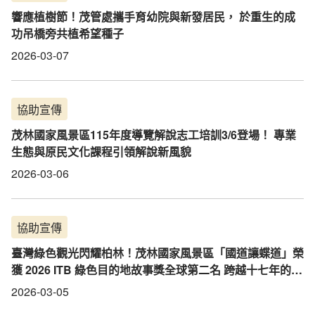
響應植樹節！茂管處攜手育幼院與新發居民， 於重生的成
功吊橋旁共植希望種子
2026-03-07
協助宣傳
茂林國家風景區115年度導覽解說志工培訓3/6登場！ 專業
生態與原民文化課程引領解說新風貌
2026-03-06
協助宣傳
臺灣綠色觀光閃耀柏林！茂林國家風景區「國道讓蝶道」榮
獲 2026 ITB 綠色目的地故事獎全球第二名 跨越十七年的保
育堅持 展現臺灣生態觀光與永續發展實力
2026-03-05