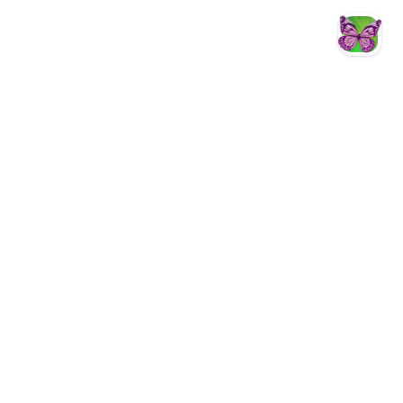
智慧客服
Facebook
YouTube
Instagram
Fun心遊茂林
茂林國家風景區
茂林國家風景區
茂林國家風景區管理處暨新威遊客中心
844002 高雄市六龜區新威里新威171
號
07-6871234
07-6872222