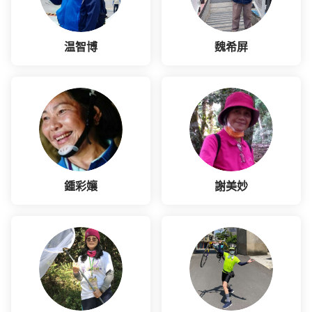
温智博
魏希屏
鍾彩孃
謝美妙