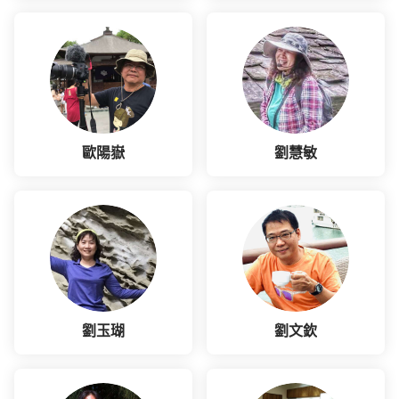
歐陽嶽
劉慧敏
劉玉瑚
劉文欽