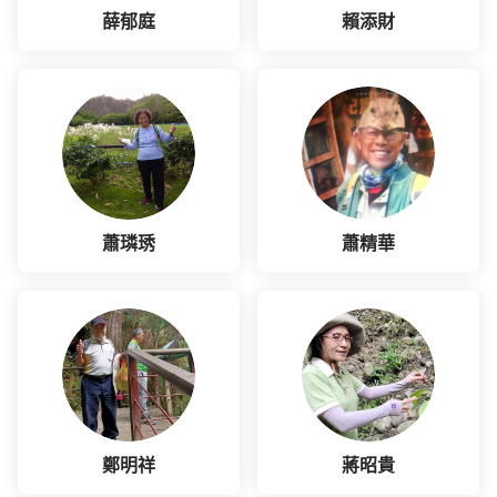
薛郁庭
賴添財
蕭璘琇
蕭精華
鄭明祥
蔣昭貴