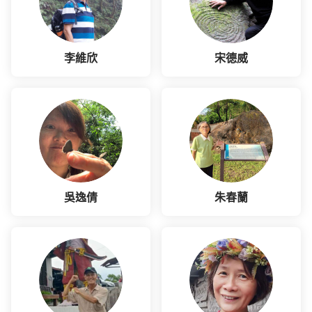
李維欣
宋德威
吳逸倩
朱春蘭