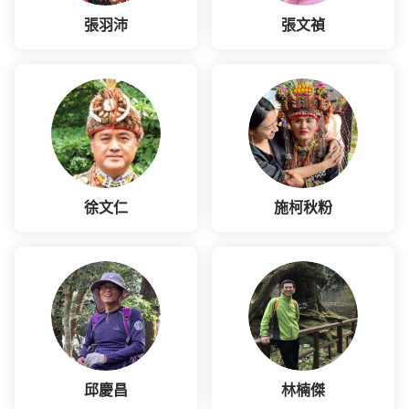
張羽沛
張文禎
徐文仁
施柯秋粉
邱慶昌
林楠傑