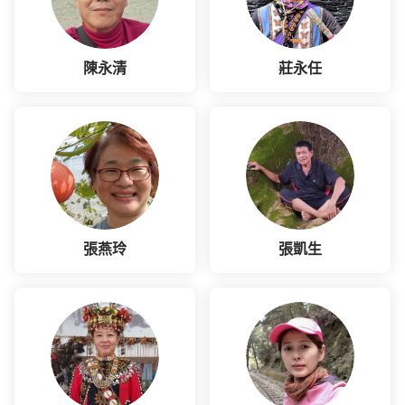
陳永清
莊永任
張燕玲
張凱生