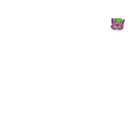
智慧客服
Facebook
YouTube
Instagram
Fun心遊茂林
茂林國家風景區
茂林國家風景區
茂林國家風景區管理處暨新威遊客中心
844002 高雄市六龜區新威里新威171
號