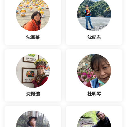
沈雪華
沈紀君
沈佩璇
杜明琴