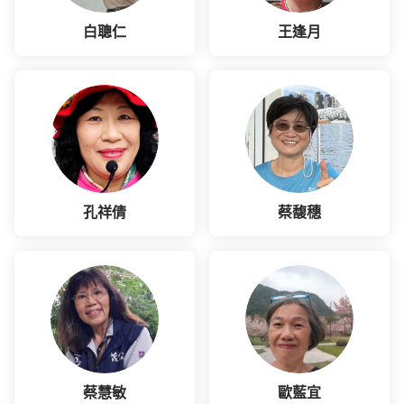
白聰仁
王逢月
孔祥倩
蔡馥穗
蔡慧敏
歐藍宜