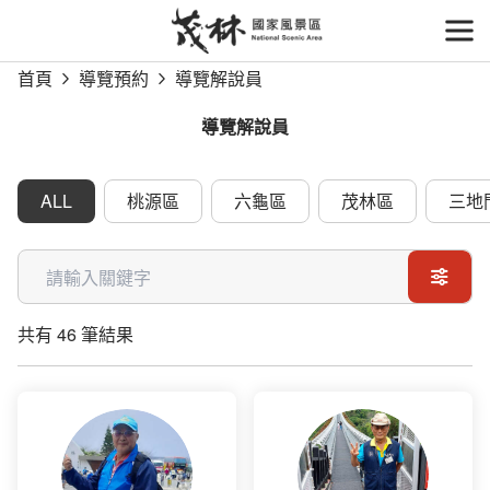
跳
到
開
主
首頁
導覽預約
導覽解說員
要
內
導覽解說員
容
區
塊
ALL
桃源區
六龜區
茂林區
三地
關鍵字
共有 46 筆結果