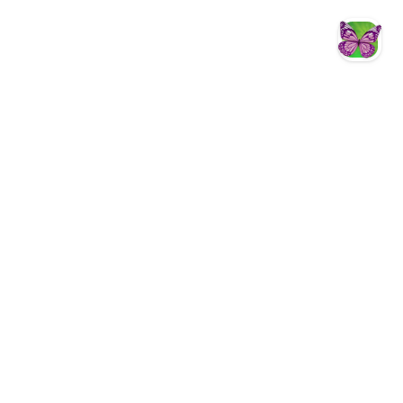
智慧客服
Facebook
YouTube
Instagram
Fun心遊茂林
茂林國家風景區
茂林國家風景區
茂林國家風景區管理處暨新威遊客中心
844002 高雄市六龜區新威里新威171
號
07-6871234