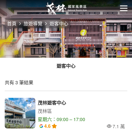
跳
到
開
主
首頁
旅遊導覽
遊客中心
要
內
容
區
塊
遊客中心
共有 3 筆結果
茂林遊客中心
茂林區
星期六：09:00 – 17:00
4.6
7.1 萬
人氣