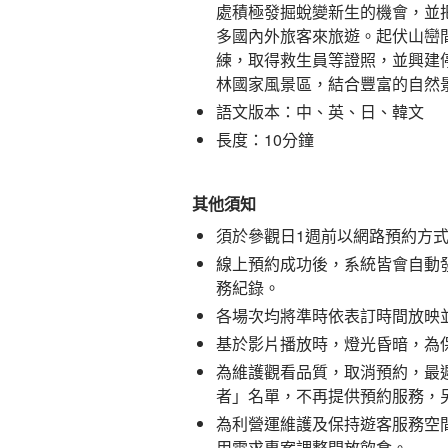
處積極發掘蛻變新生的機會，並
多國內外旅客來旅遊。起伏山巒
練，取得救生員等證照，並興建
林國家風景區，結合豐富的自然
語文版本：中、英、日、韓文
長度：10分鐘
其他須知
須於參觀日1週前以網路預約方
線上預約成功後，系統皆會自動
務紀錄。
各場次均將準時依表訂時間放映
基於影片播放時，燈光昏暗，為
為維護觀看品質，取消預約，最
者」名單，不再提供預約服務，
為利營運維護及保持遊客服務空
用需求專案調整開放飲食。