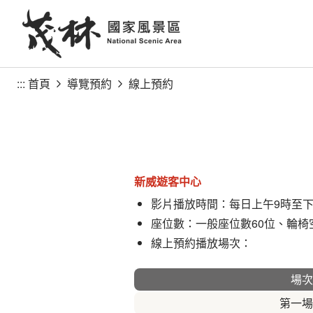
跳
到
主
要
內
:::
首頁
導覽預約
線上預約
容
區
塊
新威遊客中心
影片播放時間：每日上午9時至下
座位數：一般座位數60位、輪椅
線上預約播放場次：
場次
第一場