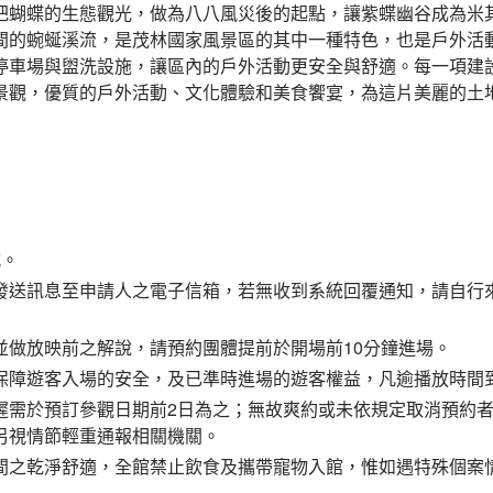
把蝴蝶的生態觀光，做為八八風災後的起點，讓紫蝶幽谷成為米
間的蜿蜒溪流，是茂林國家風景區的其中一種特色，也是戶外活
停車場與盥洗設施，讓區內的戶外活動更安全與舒適。每一項建
景觀，優質的戶外活動、文化體驗和美食饗宴，為這片美麗的土
式。
發送訊息至申請人之電子信箱，若無收到系統回覆通知，請自行
並做放映前之解說，請預約團體提前於開場前10分鐘進場。
保障遊客入場的安全，及已準時進場的遊客權益，凡逾播放時間
遲需於預訂參觀日期前2日為之；無故爽約或未依規定取消預約
另視情節輕重通報相關機關。
間之乾淨舒適，全館禁止飲食及攜帶寵物入館，惟如遇特殊個案