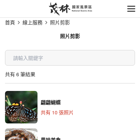
跳
到
開
主
首頁
線上服務
照片剪影
要
內
照片剪影
容
區
關鍵字
塊
共有 6 筆結果
翩翩蝴蝶
共有 10 張照片
風味美食