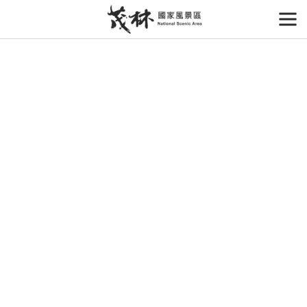
跳
到
開
主
要
內
容
區
塊