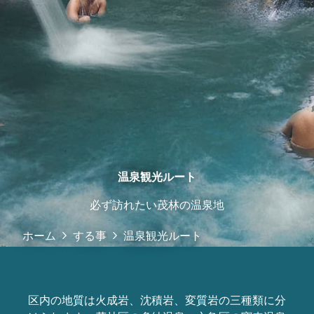
温泉観光ルート
必ず訪れたい茂林の温泉地
ホーム
する事
温泉観光ルート
区内の地質は火成岩、沈積岩、変質岩の三種類に分