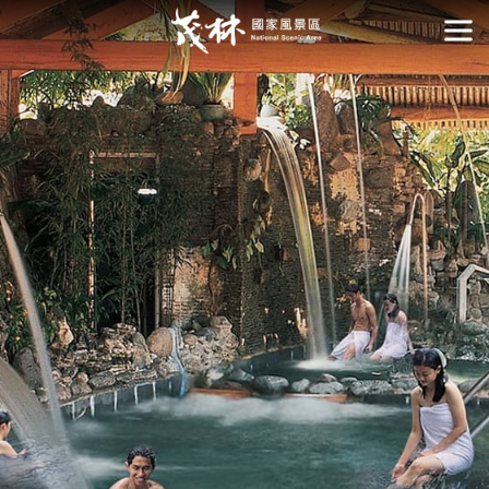
跳
到
開
主
要
內
容
區
塊