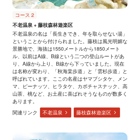
コース 2
不老温泉 + 藤枝森林遊楽区
不老温泉の名は「長生きでき、年を取らせない湯」
ということから付けられました。藤枝は風光明媚な
景勝地で、海抜は1550メートルから1850メート
ル、以前はA線、B線という二つの登山ルートがあ
り、A線から上り、B線から下っていました。現在
は名称が変わり、「秋海棠歩道」と「雲杉歩道」と
呼ばれています。ここの名産はヤマブシタケ、メン
マ、ピーナッツ、ヒラタケ、カボチャスナック、高
山茶、桃など、お土産に喜ばれそうなものが数多く
あります。
関連リンク
不老温泉
藤枝森林遊楽区