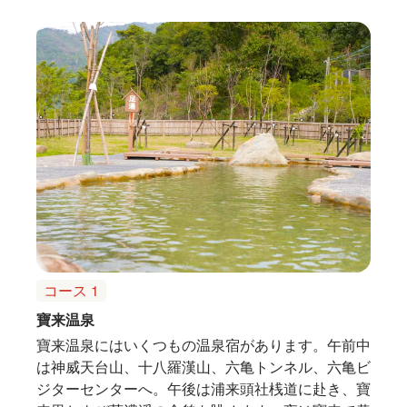
コース 1
寶来温泉
寶来温泉にはいくつもの温泉宿があります。午前中
は神威天台山、十八羅漢山、六亀トンネル、六亀ビ
ジターセンターへ。午後は浦来頭社桟道に赴き、寶