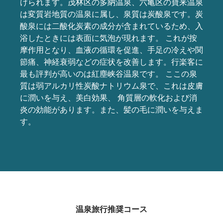
けられます。茂林区の多納温泉、六亀区の寶来温泉
は変質岩地質の温泉に属し、泉質は炭酸泉です。炭
酸泉には二酸化炭素の成分が含まれているため、入
浴したときには表面に気泡が現れます。 これが按
摩作用となり、血液の循環を促進、手足の冷えや関
節痛、神経衰弱などの症状を改善します。行楽客に
最も評判が高いのは紅塵峡谷温泉です。 ここの泉
質は弱アルカリ性炭酸ナトリウム泉で、これは皮膚
に潤いを与え、美白効果、 角質層の軟化および消
炎の効能があります。また、髪の毛に潤いを与えま
す。
温泉旅行推奨コース