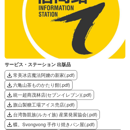
サービス・ステーション 出版品
常美冰店魔法阿嬤の新家
(
.pdf
)
六亀山茶ものかたり館
(
.pdf
)
統一超商茂林店(セブンイレブン)
(
.pdf
)
旗山製糖工場アイス売店
(
.pdf
)
台湾魯凱族(ルカイ族) 産業発展協会
(
.pdf
)
蝶。Svongvong 手作り焼きパン屋
(
.pdf
)