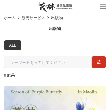
跳
到
開
主
ホーム
観光サービス
出版物
要
內
出版物
容
區
塊
ALL
關鍵字
6 結果