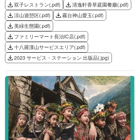
双子レストラン
(
.pdf
)
清逸軒香草庭園餐廳
(
.pdf
)
涼山遊憩区
(
.pdf
)
霧台神山愛玉
(
.pdf
)
美緑生態園
(
.pdf
)
ファミリーマート長治IC店
(
.pdf
)
十八羅漢山サービスエリア
(
.pdf
)
2023 サービス・ステーション 出版品
(
.jpg
)