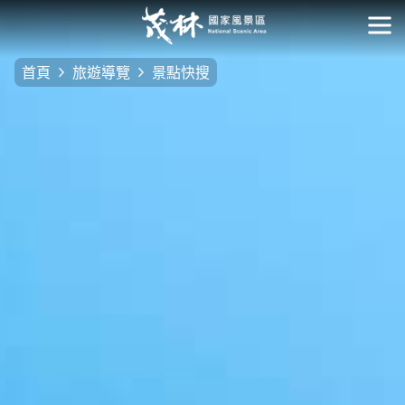
跳
到
開
主
首頁
旅遊導覽
景點快搜
要
內
容
區
塊