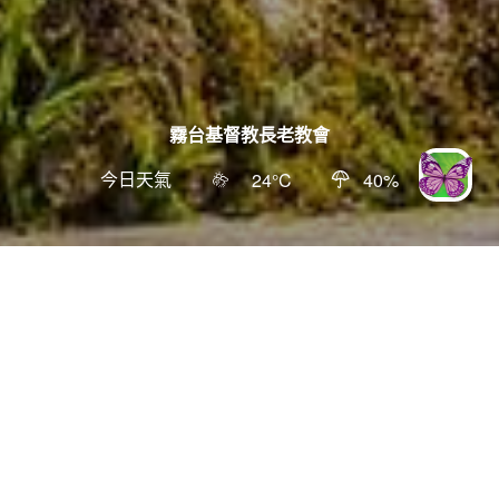
霧台基督教長老教會
今日天氣
24
°C
40
%
智慧客服
更新日期
:
2026-03-23
4.6
51536
人氣
宗教古蹟
原鄉文化
玩樂攻略
進入霧臺鄉須辦理入山證，且禁止甲類大客車通