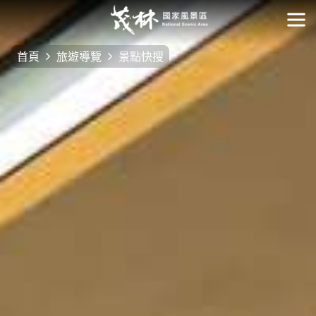
跳
到
開
主
首頁
旅遊導覽
景點快搜
要
內
容
區
塊