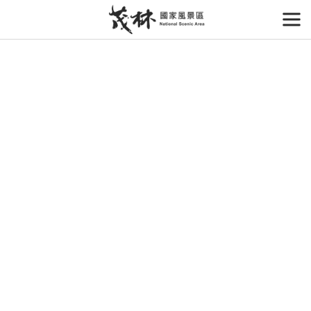
跳
到
開
主
要
內
容
區
塊