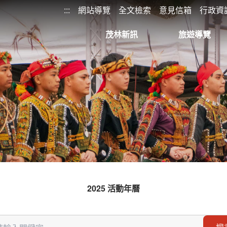
:::
網站導覽
全文檢索
意見信箱
行政資
茂林新訊
旅遊導覽
2025 活動年曆
字