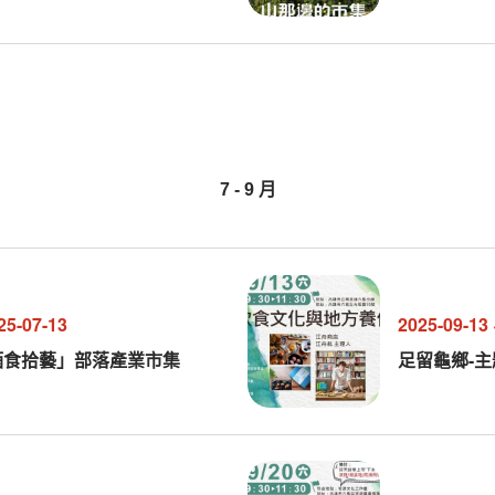
7
-
9
月
25-07-13
2025-09-13
酒食拾藝」部落產業市集
足留龜鄉-