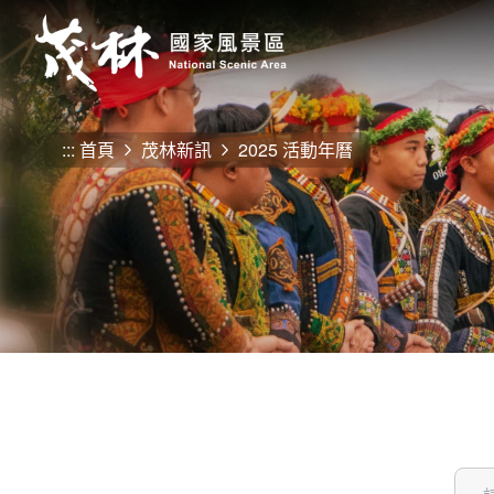
跳
到
主
要
內
容
:::
首頁
茂林新訊
2025 活動年曆
區
塊
關鍵