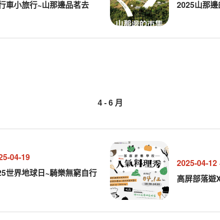
自行車小旅行~山那邊品茗去
2025山那
4
-
6
月
25-04-19
2025-04-12
25世界地球日~騎樂無窮自行
高屏部落遊