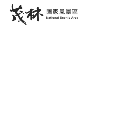
跳
到
主
要
內
容
區
塊