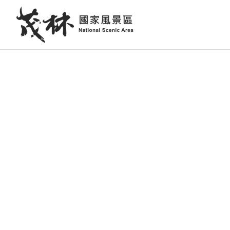
跳
到
主
要
內
容
區
塊